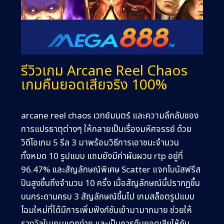
รีวิวเกม Arcane Reel Chaos
เกมคืนยอดเสียจริง 100%
arcane reel chaos เวทย์มนตร์ และความลึกลับของ
การแปรธาตุต่างๆ ให้กลายเป็นเรื่องมหัศจรรย์ ด้วย
วิดีโอเกม 5 รีล 3 มาพร้อมวิธีการเอาชนะจำนวน
ทั้งหมด 10 รูปแบบ แถมยังมีค่าผันผวน rtp อยู่ที่
96.47% และสัญลักษณ์พิเศษ Scatter แจกโบนัสฟรีส
ปินสูงขึ้นถึงจำนวน 10 ครั้ง เมื่อสัญลักษณ์นี้ปรากฏขึ้น
บนกระดานครบ 3 สัญลักษณ์ขึ้นไป เกมสล็อตรูปแบบ
โฉมใหม่ที่ได้มีการเพิ่มฟังก์ชันเข้ามามากมาย ช่วยให้