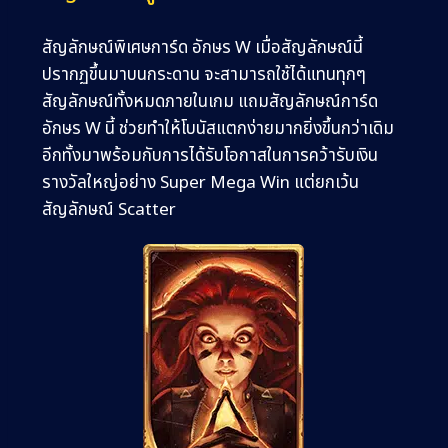
สัญลักษณ์พิเศษการ์ด อักษร W เมื่อสัญลักษณ์นี้
ปรากฏขึ้นมาบนกระดาน จะสามารถใช้ได้แทนทุกๆ
สัญลักษณ์ทั้งหมดภายในเกม แถมสัญลักษณ์การ์ด
อักษร W นี้ ช่วยทำให้โบนัสแตกง่ายมากยิ่งขึ้นกว่าเดิม
อีกทั้งมาพร้อมกับการได้รับโอกาสในการคว้ารับเงิน
รางวัลใหญ่อย่าง Super Mega Win แต่ยกเว้น
สัญลักษณ์ Scatter