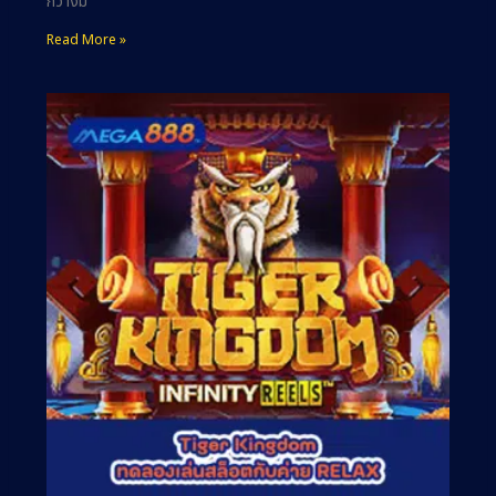
กว้างม
Read More »