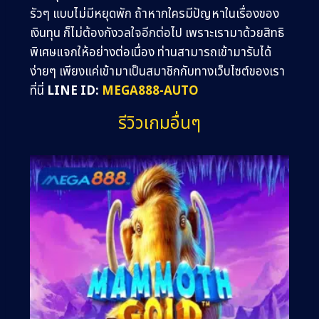
รัวๆ แบบไม่มีหยุดพัก ถ้าหากใครมีปัญหาในเรื่องของ
เงินทุน ก็ไม่ต้องกังวลใจอีกต่อไป เพราะเรามาด้วยสิทธิ
พิเศษแจกให้อย่างต่อเนื่อง ท่านสามารถเข้ามารับได้
ง่ายๆ เพียงแค่เข้ามาเป็นสมาชิกกับทางเว็บไซต์ของเรา
ที่นี่
LINE ID:
MEGA888-AUTO
รีวิวเกมอื่นๆ