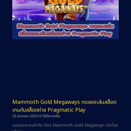
Mammoth Gold Megaways ทดลองเล่นสล็อต
เกมกับสล็อตค่าย Pragmatic Play
23 มกราคม 2024
ไม่มีความเห็น
แมมมอธทองคำกับ Slot Mammoth Gold Megaways เปิดโลก