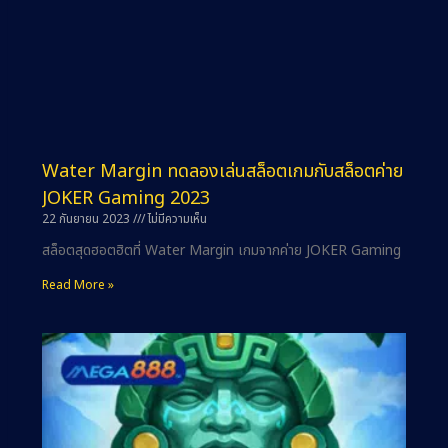
Water Margin ทดลองเล่นสล็อตเกมกับสล็อตค่าย
JOKER Gaming 2023
22 กันยายน 2023
ไม่มีความเห็น
สล็อตสุดฮอตฮิตที่ Water Margin เกมจากค่าย JOKER Gaming
Read More »