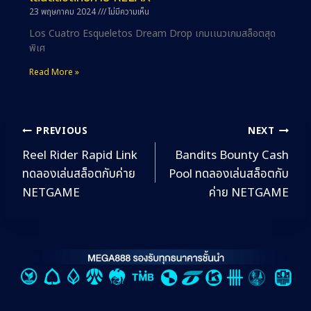
23 พฤษภาคม 2024
ไม่มีความเห็น
Los Cuatro Esqueletos Dream Drop เกมเเนวเกมสล็อตสุด
พิเศ
Read More »
PREVIOUS
NEXT
Reel Rider Rapid Link
Bandits Bounty Cash
ทดลองเล่นสล็อตกับค่าย
Pool ทดลองเล่นสล็อตกับ
NETGAME
ค่าย NETGAME