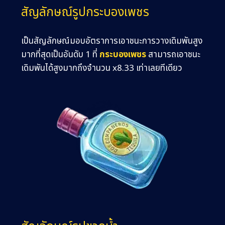
สัญลักษณ์รูปกระบองเพชร
เป็นสัญลักษณ์มอบอัตราการเอาชนะการวางเดิมพันสูง
มากที่สุดเป็นอันดับ 1 ที่
กระบองเพชร
สามารถเอาชนะ
เดิมพันได้สูงมากถึงจำนวน x8.33 เท่าเลยทีเดียว