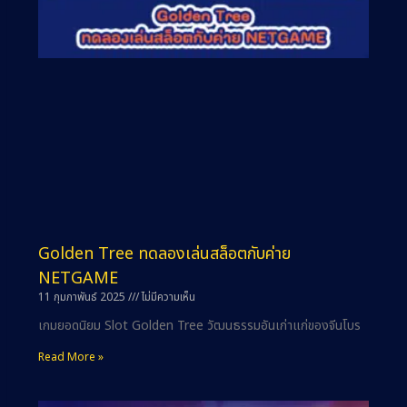
Golden Tree ทดลองเล่นสล็อตกับค่าย
NETGAME
11 กุมภาพันธ์ 2025
ไม่มีความเห็น
เกมยอดนิยม Slot Golden Tree วัฒนธรรมอันเก่าแก่ของจีนโบร
Read More »