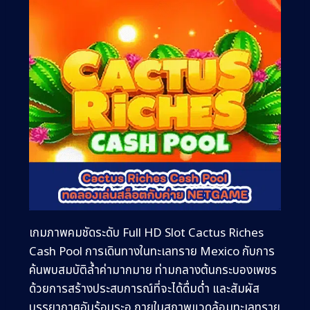
เกมภาพคมชัดระดับ Full HD Slot Cactus Riches
Cash Pool การเดินทางในทะเลทราย Mexico กับการ
ค้นพบสมบัติล้ำค่ามากมาย ท่ามกลางต้นกระบองเพชร
ด้วยการสร้างประสบการณ์ที่จะได้ดื่มด่ำ และสัมผัส
บรรยากาศอันร้อนระอุ ภายในสภาพแวดล้อมทะเลทราย