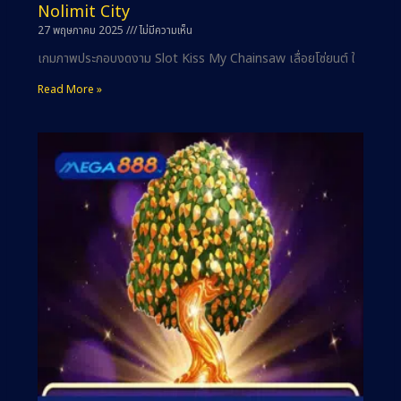
Nolimit City
27 พฤษภาคม 2025
ไม่มีความเห็น
เกมภาพประกอบงดงาม Slot Kiss My Chainsaw เลื่อยโซ่ยนต์ ใ
Read More »