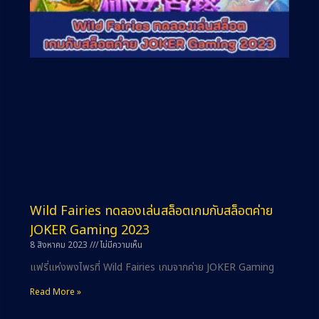
Wild Fairies ทดลองเล่นสล็อตเกมกับสล็อตค่าย
JOKER Gaming 2023
8 สิงหาคม 2023
ไม่มีความเห็น
แฟรี่แห่งพงไพรที่ Wild Fairies เกมจากค่าย JOKER Gaming
Read More »