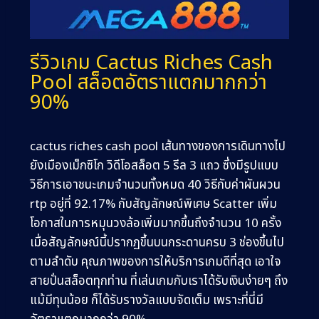
รีวิวเกม Cactus Riches Cash
Pool สล็อตอัตราแตกมากกว่า
90%
cactus riches cash pool เส้นทางของการเดินทางไป
ยังเมืองเม็กซิโก วิดีโอสล็อต 5 รีล 3 แถว ซึ่งมีรูปแบบ
วิธีการเอาชนะเกมจำนวนทั้งหมด 40 วิธีกับค่าผันผวน
rtp อยู่ที่ 92.17% กับสัญลักษณ์พิเศษ Scatter เพิ่ม
โอกาสในการหมุนวงล้อเพิ่มมากขึ้นถึงจำนวน 10 ครั้ง
เมื่อสัญลักษณ์นี้ปรากฏขึ้นบนกระดานครบ 3 ช่องขึ้นไป
ตามลำดับ คุณภาพของการให้บริการเกมดีที่สุด เอาใจ
สายปั่นสล็อตทุกท่าน ที่เล่นเกมกับเราได้รับเงินง่ายๆ ถึง
แม้มีทุนน้อย ก็ได้รับรางวัลแบบจัดเต็ม เพราะที่นี่มี