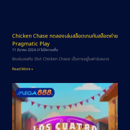
Chicken Chase ทดลองเล่นสล็อตเกมกับสล็อตค่าย
Pragmatic Play
11 มีนาคม 2024
ไม่มีความเห็น
ชิคเค่นเชสกับ Slot Chicken Chase เป็นการอยู่ในฟาร์มขนาด
Read More »