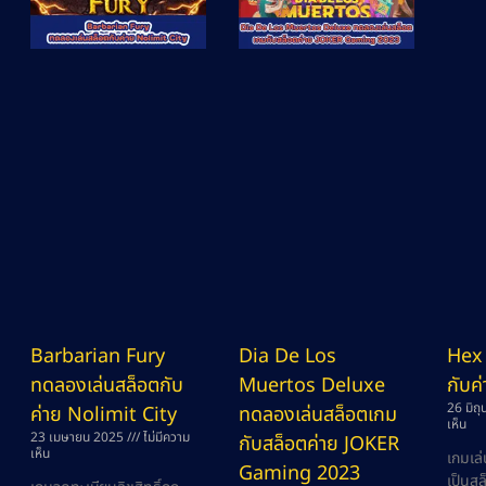
Barbarian Fury
Dia De Los
Hex 
ทดลองเล่นสล็อตกับ
Muertos Deluxe
กับค
26 มิถ
ค่าย Nolimit City
ทดลองเล่นสล็อตเกม
เห็น
23 เมษายน 2025
ไม่มีความ
กับสล็อตค่าย JOKER
เห็น
เกมเล่
Gaming 2023
เป็นส