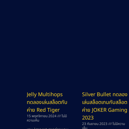
Jelly Multihops
Silver Bullet ทดลอง
ทดลองเล่นสล็อตกับ
เล่นสล็อตเกมกับสล็อต
ค่าย Red Tiger
ค่าย JOKER Gaming
15 พฤศจิกายน 2024
ไม่มี
2023
ความเห็น
23 กันยายน 2023
ไม่มีความ
เห็น