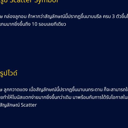
์รูป Scatter Symbol
 กล่องลูกอม ถ้าหากว่าสัญลักษณ์นี้ปรากฏขึ้นมาบนรีล ครบ 3 ตัวขึ้นไปแล
เกมมากยิ่งขึ้นถึง 10 รอบเลยทีเดียว
รูปไวด์
ษ ลูกกวาดแดง เมื่อสัญลักษณ์นี้ปรากฏขึ้นมาบนกระดาน ก็จะสามารถ
่วยทำให้โบนัสแตกง่ายมากยิ่งขึ้นกว่าเดิม มาพร้อมกับการได้รับโอกา
นสัญลักษณ์ Scatter