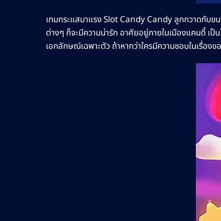
เกมกระแสมาแรง Slot
Candy Candy ลูกกวาดกับขนมแ
ต่างๆ ก็จะมีความน่ารัก อาศัยอยู่ภายในเมืองแคนดี้ เป
เอกลักษณ์เฉพาะตัว ถ้าหากว่าใครมีความชอบในเรื่องขอ