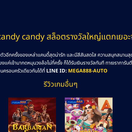
 candy candy สล็อตรางวัลใหญ่แตกเยอะ
ัวอีกครั้งของเหล่าแคนดี้สุดน่ารัก และมีสีสันสดใส ความสนุกสนานสุด
ยงแค่เข้ามากดหมุนวงล้อไม่กี่ครั้ง ก็ได้รับเงินรางวัลทันที ทาเงราการั
นครอบครัวเดียวกันได้ที่
LINE ID:
MEGA888-AUTO
รีวิวเกมอื่นๆ