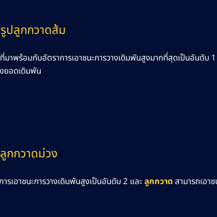
รูปลูกกวาดส้ม
ที่มาพร้อมกับอัตราการเอาชนะการวางเดิมพันสูงมากที่สุดเป็นอันดับ 
องยอดเดิมพัน
ลูกกวาดม่วง
ารเอาชนะการวางเดิมพันสูงเป็นอันดับ 2 และ
ลูกกวาด
สามารถเอาชนะ