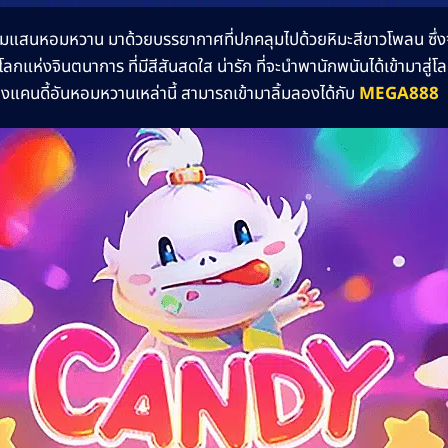
สนหอมหวาน มาด้วยบรรยากาศที่ปกคลุมไปด้วยหิมะสีขาวโพลน ซึ่งจะ
็นโลกแห่งจินตนาการ ที่มีสีสันสดใส น่ารัก ที่จะนำพานักพนันได้เข้าม
งแคนดี้อันหอมหวานเหล่านี้ สามารถเข้ามาลิ้มลองได้กับ
MEGA888