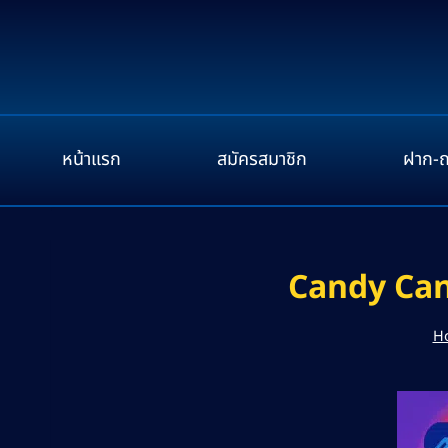
หน้าแรก
สมัครสมาชิก
ฝาก-
Candy Can
H