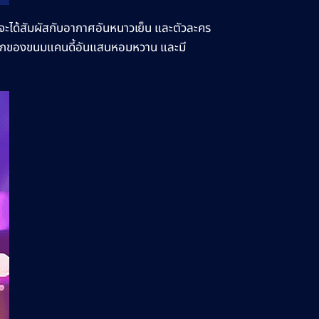
ได้สัมผัสกับอากาศอันหนาวเย็น และตัวละคร
าสู่โลกของขนมแคนดี้อันแสนหอมหวาน และมี