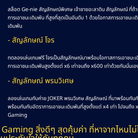
สล็อต Ge-nie สัญลักษณ์พิเศษ เจ้าชายอะลาดิน สัญลักษณ์ ที่ถ้าห
การเอาชนะเดิมพัน ที่สูงที่สุดเป็นอันดับ 1 ด้วยโอกาสการเอาชนะเด
เดิมพัน
- สัญลักษณ์ โจร
ทดลองเล่นเกมฟรี โจรเป็นสัญลักษณ์มาพร้อมโอกาสการเอาชนะเดิม
การเอาชนะเดิมพันสูงตั้งแต่ x6 เท่าจนถึง x600 เท่าด้วยกันนั
- สัญลักษณ์ พรมวิเศษ
ลองเล่นเกมกับค่าย JOKER พรมวิเศษ สัญลักษณ์ ที่มาพร้อมกันกั
พร้อมกันกับอัตราการเอาชนะเดิมพันที่สูงตั้งแต่ x4 เท่า ไปจนถึง 
Gaming
ing สิ่งดีๆ สุดคุ้มค่า ที่หาจากไหนไม่ได