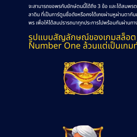
จะสามารถขอพรกับยักษ์ตนนี้ได้ถึง 3 ข้อ และได้สมพรตา
ลาดิน ที่เป็นการ์ตูนชื่อดังหรือคงได้เคยผ่านหูผ่านตากัน
พร เพื่อให้ได้สมปรารถนาทุกประการไปพร้อมกันผ่านทาง
รูปแบบสัญลักษณ์ของเกมสล็อต 
Number One ล้วนแต่เป็นเกมทำ