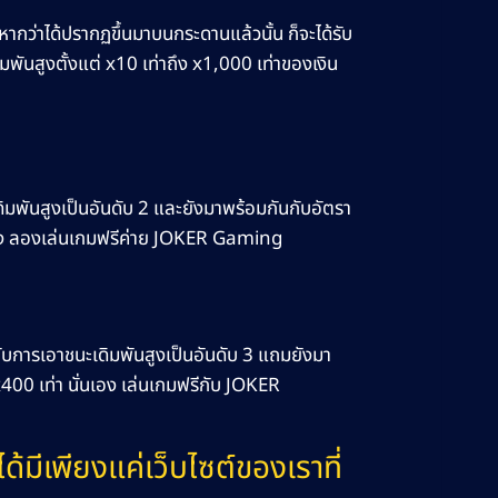
ากว่าได้ปรากฏขึ้นมาบนกระดานแล้วนั้น ก็จะได้รับ
ิมพันสูงตั้งแต่ x10 เท่าถึง x1,000 เท่าของเงิน
พันสูงเป็นอันดับ 2 และยังมาพร้อมกันกับอัตรา
่นเอง ลองเล่นเกมฟรีค่าย JOKER Gaming
บการเอาชนะเดิมพันสูงเป็นอันดับ 3 แถมยังมา
x400 เท่า นั่นเอง เล่นเกมฟรีกับ JOKER
้มีเพียงแค่เว็บไซต์ของเราที่