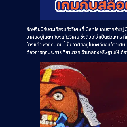
ยักษ์จินนี่กับตะเกียงแก้ววิเศษที่ Genie เกมจากค่าย 
อาศัยอยู่ในตะเกียงแก้ววิเศษ ซึ่งถือได้ว่าเป็นตัวละคร ที
บ้างแล้ว ซึ่งยักษ์ตนนี้นั้น อาศัยอยู่ในตะเกียงแก้ววิ
ต้องการทุกประการ ที่สามารถเข้ามาลองอธิษฐานให้ได้รา