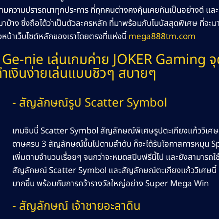
มความปรารถนาทุกประการ ที่ทุกคนต่างคงคุ้นเคยกันเป็นอย่างดี และเชื่
มาบ้าง ซึ่งถือได้ว่าเป็นตัวละครหลัก ที่มาพร้อมกับโบนัสสุดพิเศษ ที่จะ
หน้าเว็บไซต์หลักของเราโดยตรงที่แห่งนี้
mega888tm.com
Ge-nie เล่นเกมค่าย JOKER Gaming จุ
เงินง่ายเล่นแบบชิวๆ สบายๆ
- สัญลักษณ์รูป Scatter Symbol
เกมจินนี่ Scatter Symbol สัญลักษณ์พิเศษรูปตะเกียงแก้ววิเศษ ท
ดาษครบ 3 สัญลักษณ์ขึ้นไปตามลำดับ ก็จะได้รับโอกาสการหมุน S
เพิ่มตามจำนวนเรื่อยๆ จนกว่าจะหมดสปินฟรีนี้ไป และยังสามารถใช
สัญลักษณ์ Scatter Symbol และสัญลักษณ์ตะเกียงแก้ววิเศษนี้ 
มากขึ้น พร้อมกับการคว้ารางวัลใหญ่อย่าง Super Mega Win
- สัญลักษณ์ เจ้าชายอะลาดิน