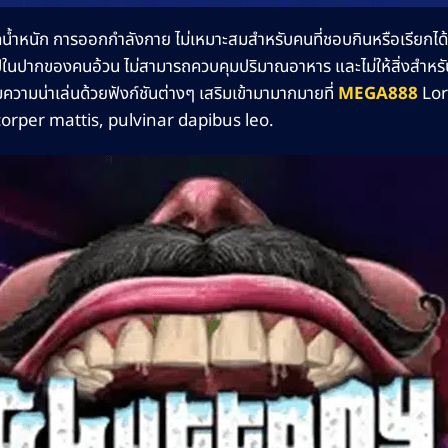
้ำหนัก การออกกำลังกาย ไม่เหมาะสมสำหรับคนที่ชอบกินหรือเรียกได้
ปในปากของคนอ้วน ไม่สามารถควบคุมปริมาณอาหาร และไม่ให้สิ่งสำ
ามน่าเล่นด้วยฟังก์ชันต่างๆ เสริมเข้ามามากมายที่
MEGA888
Lor
amcorper mattis, pulvinar dapibus leo.