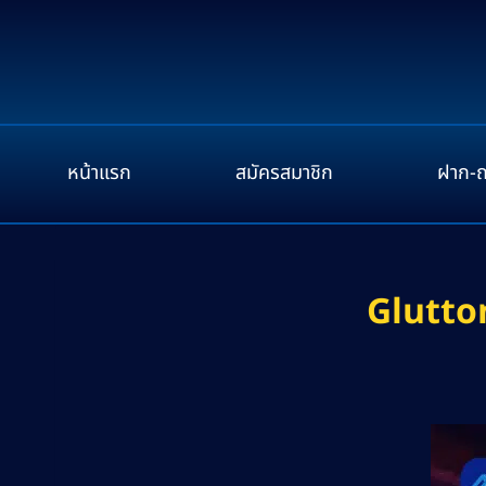
หน้าแรก
สมัครสมาชิก
ฝาก-
Glutton