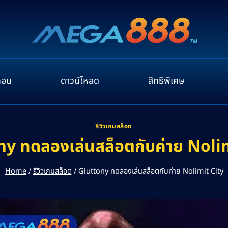
ถอน
ดาวน์โหลด
สิทธิพิเศษ
รีวิวเกมสล็อต
y ทดลองเล่นสล็อตกับค่าย Noli
Home
/
รีวิวเกมสล็อต
/
Gluttony ทดลองเล่นสล็อตกับค่าย Nolimit City