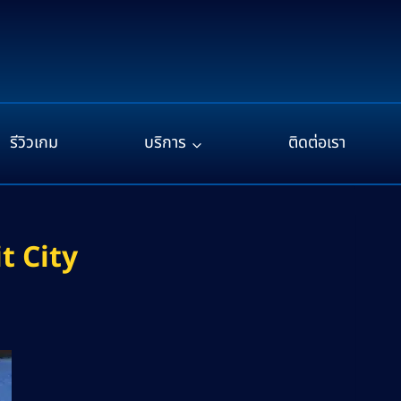
รีวิวเกม
บริการ
ติดต่อเรา
t City