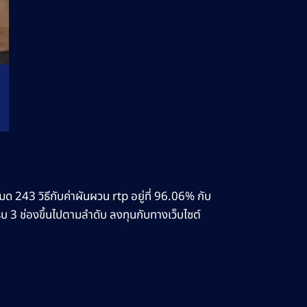
หมด 243 วิธีกับค่าผันผวน rtp อยู่ที่ 96.06% กับ
บ 3 ช่องขึ้นไปตามลำดับ ลงทุนกับทางเว็บไซต์