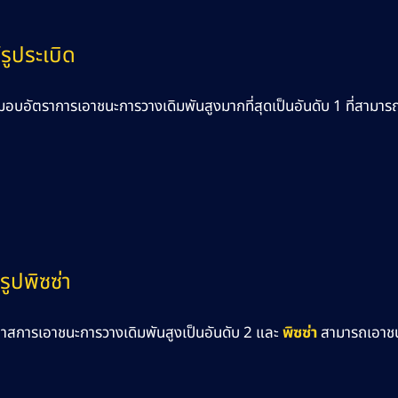
รูประเบิด
มอบอัตราการเอาชนะการวางเดิมพันสูงมากที่สุดเป็นอันดับ 1
ที่สามาร
ูปพิซซ่า
าสการเอาชนะการวางเดิมพันสูงเป็นอันดับ 2 และ
พิซซ่า
สามารถเอาชนะ