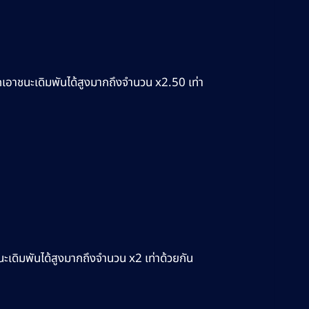
ถเอาชนะเดิมพันได้สูงมากถึงจำนวน x2.50 เท่า
เดิมพันได้สูงมากถึงจำนวน x2 เท่าด้วยกัน