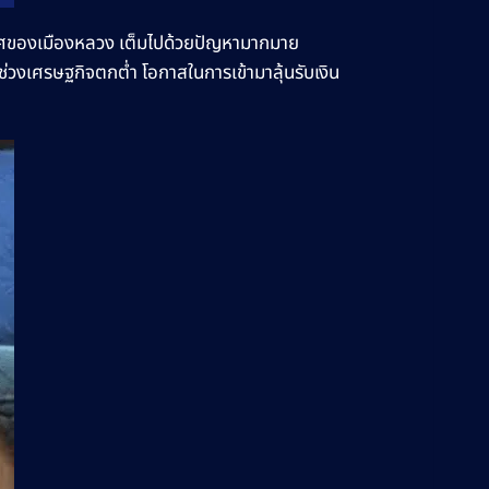
กาศของเมืองหลวง เต็มไปด้วยปัญหามากมาย
ย ช่วงเศรษฐกิจตกต่ำ โอกาสในการเข้ามาลุ้นรับเงิน