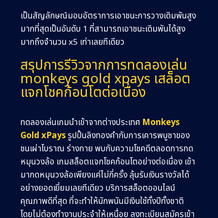
เป็นสัญลักษณ์มอบอัตราการเอาชนะการวางเดิมพันสูง
มากที่สุดเป็นอันดับ 1
ที่สามารถเอาชนะเดิมพันได้สูง
มากถึงจำนวน x5 เท่าเลยทีเดียว
สรุปการรีวิวจากการทดลองเล่น
monkeys gold xpays เสล็อต
แจกโชคก้อนโตต่อเนื่อง
ทดลองเล่นเกมนำเข้าจากต่างประเทศ
Monkeys
Gold xPays
รูปปั้นลิงทองคำกับการเคารพบูชาของ
ชนเผ่าโบราณ ร่างกาย พบกับความโชคดีตลอดการกด
หมุนวงล้อ เกมสล็อตแจกโชคก้อนโตอย่างต่อเนื่อง เข้า
มากดหมุนวงล้อเพียงแค่ไม่กี่ครั้ง ลุ้นรับเงินรางวัลได้
อย่างยอดเยี่ยมเลยทีเดียว บริการสล็อตออนไลน์
คุณภาพดีที่สุด ที่จะทำให้นักพนันมีเงินใช้ทั้งปีทั้งชาติ
โดยไม่ต้องทำงานประจำให้เหนื่อย ลงทะเบียนสมัครเข้า