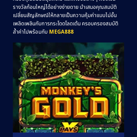
รางวัลก้อนใหญ่ได้อย่างง่ายดาย นำเสนอคุณสมบัติ
เปลี่ยนสัญลักษณ์ให้กลายเป็นความคุ้มค่าแบบไม่อั้น
เพลิดเพลินกับการกระโดดโลดเต้น ครอบครองสมบัติ
ล้ำค่าไปพร้อมกับ
MEGA888