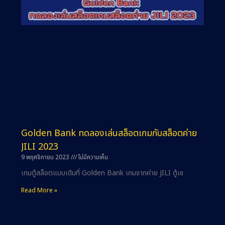
Golden Bank ทดลองเล่นสล็อตเกมกับสล็อตค่าย
JILI 2023
9 พฤศจิกายน 2023
ไม่มีความเห็น
เกมตู้สล็อตแบบเดิมที่ Golden Bank เกมจากค่าย JILI ตู้เซ
Read More »