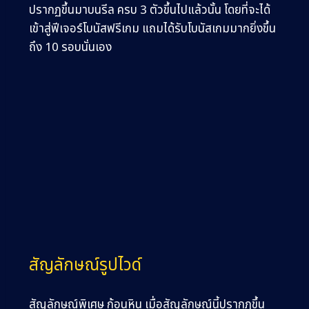
ปรากฏขึ้นมาบนรีล ครบ 3 ตัวขึ้นไปแล้วนั้น โดยที่จะได้
เข้าสู่ฟีเจอร์โบนัสฟรีเกม แถมได้รับโบนัสเกมมากยิ่งขึ้น
ถึง 10 รอบนั่นเอง
สัญลักษณ์รูปไวด์
สัญลักษณ์พิเศษ ก้อนหิน เมื่อสัญลักษณ์นี้ปรากฏขึ้น