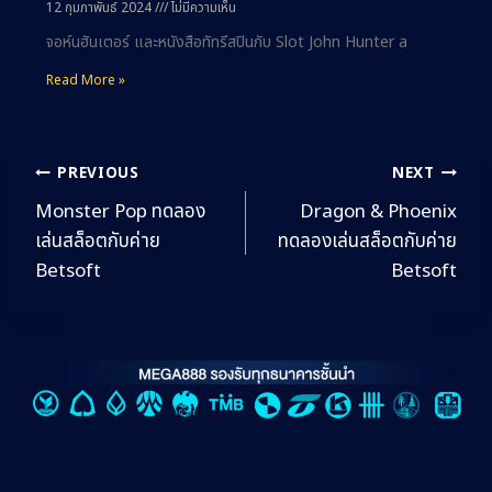
12 กุมภาพันธ์ 2024
ไม่มีความเห็น
จอห์นฮันเตอร์ และหนังสือทัทรีสปินกับ Slot John Hunter a
Read More »
PREVIOUS
NEXT
Monster Pop ทดลอง
Dragon & Phoenix
เล่นสล็อตกับค่าย
ทดลองเล่นสล็อตกับค่าย
Betsoft
Betsoft