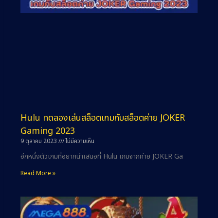
Hulu ทดลองเล่นสล็อตเกมกับสล็อตค่าย JOKER
Gaming 2023
9 ตุลาคม 2023
ไม่มีความเห็น
อีกหนึ่งตัวเกมที่อยากนำเสนอที่ Hulu เกมจากค่าย JOKER Ga
Read More »