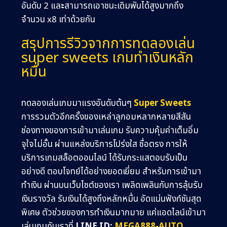
อันดับ 2 แล
ะ
สามารถเอาชนะเดิมพันได้สูงมากถึง
จำนวน x8 เท่าด้วยกัน
สรุปการรีวิวจากการทดลองเล่น
super sweets เกมทำเงินหลัก
หมื่น
ทดลองเล่นเกมมาแรงอันดับต้นๆ
Super Sweets
การรวมตัวอีกครั้งของเหล่าลูกอมหลากหลายสีสัน
ช่องทางของการเข้ามาเล่นเกม รับความคุ้มค่าเต็มอิ่ม
จุใจไม่อั้น ผ่านแหล่งบริการโปร่งใส ซื่อตรง การให้
บริการเกมสล็อตออนไลน์ ได้รับกระแสตอบรับเป็น
อย่างดี ตอบโจทย์ได้อย่างยอดเยี่ยม สำหรับการเข้ามา
ทำเงิน ผ่านบนเว็บไซต์ของเรา เพลิดเพลินกับการลุ้นรับ
เงินรางวัล รับเงินได้สูงถึงหลักหมื่น อัดแน่นฟังก์ชันสุด
พิเศษ ตัวช่วยของการทำเงินมากมาย แค่แอดไลน์เข้ามา
เล่นเกมกับเราที่
LINE ID:
MEGA888-AUTO