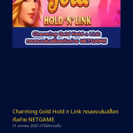
Charming Gold Hold n Link ทดลองเล่นสล็อต
กับค่าย NETGAME
31 มกราคม 2025
ไม่มีความเห็น