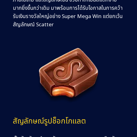
ภายในเกม และสัญลักษณ์นี้ ช่วยทำให้โบนัสแตกง่าย
มากยิ่งขึ้นกว่าเดิม มาพร้อมการได้รับโอกาสในการคว้า
รับเงินรางวัลใหญ่อย่าง Super Mega Win แต่ยกเว้น
สัญลักษณ์ Scatter
สัญลักษณ์รูปช็อกโกแลต