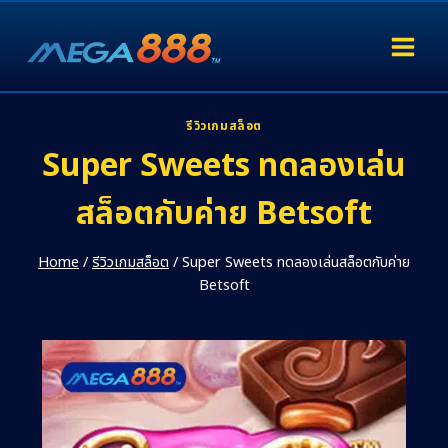
รีวิวเกมสล็อต
Super Sweets ทดลองเล่น
สล็อตกับค่าย Betsoft
Home
/
รีวิวเกมสล็อต
/
Super Sweets ทดลองเล่นสล็อตกับค่าย
Betsoft