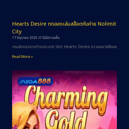
Hearts Desire ทดลองเล่นสล็อตกับค่าย Nolimit
City
17 มิถุนายน 2025
ไม่มีความเห็น
เกมส่งตรงจากต่างประเทศ Slot Hearts Desire ความคลาสสิคขอ
Read More »