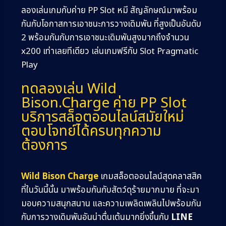
ลองเล่นเกมกับค่าย PP Slot หมี สัญลักษณ์มาพร้อม
กันกับโอกาสการเอาชนะการวางเดิมพัน ที่สูงเป็นอันดับ
2 พร้อมกันกับการเอาชนะเดิมพันสูงมากถึงจำนวน
x200 เท่าเลยทีเดียว เล่นเกมฟรีกับ Slot Pragmatic
Play
ทดลองเล่น Wild
Bison.Charge ค่าย PP Slot
บริการสล็อตออนไลน์สมัยใหม่
ตอบโจทย์ได้ครบทุกความ
ต้องการ
Wild Bison Charge
เกมสล็อตออนไลน์สุดคลาสสิค
ที่ในวันนี้นั้น มาพร้อมกันกับสัตว์ดุร้ายมากมาย ที่จะมา
มอบความสนุกสนาน และความเพลิดเพลินไปพร้อมกัน
กับการวางเดิมพันอันน่าตื่นเต้นมากยิ่งขึ้น
กับ
LINE