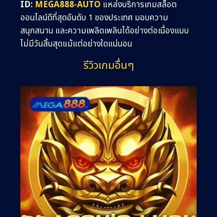
ID:
MEGA888-AUTO
แหล่งบริการเกมสล็อต
ออนไลน์ดีที่สุดอันดับ 1 ของประเทศ มอบความ
สนุกสนาน และความเพลิดเพลินได้อย่างต่อเนื่องแบบ
ไม่มีวันสิ้นสุดแม้แต่อย่างใดแน่นอน
รีวิวเกมอื่นๆ