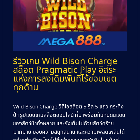
รีวิวเกม Wild Bison Charge
สล็อต Pragmatic Play อิสระ
แห่งการลงเดิมพันที่ไร้ขอบเขต
ทุกด้าน
Wild Bison.Charge
วิดีโอสล็อต 5 รีล 5 แถว
กระทิง
ป่า รูปแบบเกมสล็อตออนไลน์ ที่มาพร้อมกันกับดินแดน
ของสัตว์ป่าทั้งหลาย และยังเต็มไปด้วยสัตว์ดุร้าย
มากมาย มอบความสนุกสนาน และความเพลิดเพลินได้