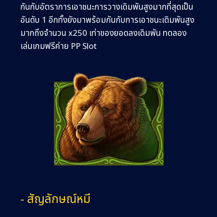
กันกับอัตราการเอาชนะการวางเดิมพันสูงมากที่สุดเป็น
อันดับ 1 อีกทั้งยังมาพร้อมกันกับการเอาชนะเดิมพันสูง
มากถึงจำนวน x250 เท่าของยอดลงเดิมพัน ทดลอง
เล่นเกมฟรีค่าย PP Slot
- สัญลักษณ์หมี